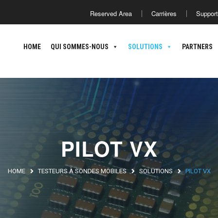
Reserved Area
Carrières
Support
HOME
QUI SOMMES-NOUS
HOME
QUI SOMMES-NOUS
SOLUTIONS
PARTNERS
PILOT VX
HOME
TESTEURS À SONDES MOBILES
SOLUTIONS
PILOT VX