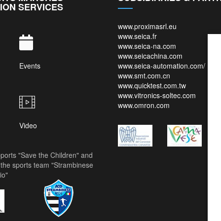
ION SERVICES
www.proximasrl.eu
www.seica.fr
www.seica-na.com
www.seicachina.com
Events
www.seica-automation.com/
www.smt.com.cn
www.quicktest.com.tw
www.vitronics-soltec.com
www.omron.com
Video
ports "Save the Children" and
the sports team "Strambinese
io"