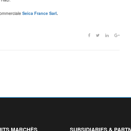
 commerciale
Seica France Sarl
.
ITS MARCHÈS
SUBSIDIARIES & PART