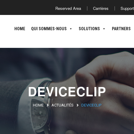
Reserved Area
Carrières
Support
HOME
QUI SOMMES-NOUS
HOME
QUI SOMMES-NOUS
SOLUTIONS
PARTNERS
DEVICECLIP
HOME
ACTUALITÉS
DEVICECLIP