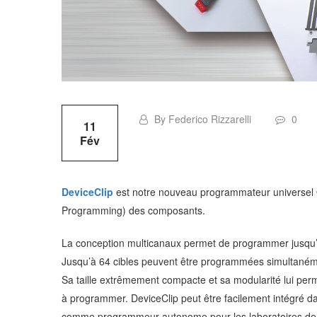
By Federico Rizzarelli
0
11
Fév
DeviceClip
est notre nouveau programmateur universel 
Programming) des composants.
La conception multicanaux permet de programmer jusqu’à 
Jusqu’à 64 cibles peuvent être programmées simultaném
Sa taille extrêmement compacte et sa modularité lui permet
à programmer. DeviceClip peut être facilement intégré 
comme programmeur autonome pour les laboratoires d