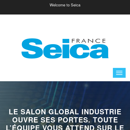
Welcome to Seica
Reserved Area
Carrières
Support
Inscription Newsletter
Catalogue
Formation
LE SALON GLOBAL INDUSTRIE
OUVRE SES PORTES. TOUTE
L’ÉQUIPE VOUS ATTEND SUR LE